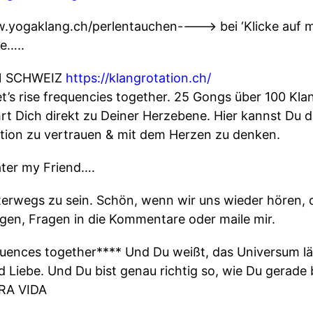
.yogaklang.ch/perlentauchen----> bei ‘Klicke auf 
e…..
N SCHWEIZ
https://klangrotation.ch/
t’s rise frequencies together. 25 Gongs über 100 Kla
hrt Dich direkt zu Deiner Herzebene. Hier kannst Du 
tuition zu vertrauen & mit dem Herzen zu denken.
ater my Friend….
nterwegs zu sein. Schön, wenn wir uns wieder hören, 
en, Fragen in die Kommentare oder maile mir.
requences together**** Und Du weißt, das Universum läs
Liebe. Und Du bist genau richtig so, wie Du gerade b
URA VIDA